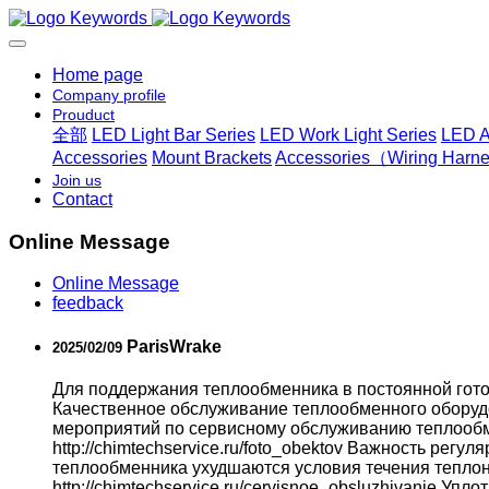
Home page
Company profile
Prouduct
全部
LED Light Bar Series
LED Work Light Series
LED A
Accessories
Mount Brackets
Accessories（Wiring Harnes
Join us
Contact
Online Message
Online Message
feedback
ParisWrake
2025/02/09
Для поддержания теплообменника в постоянной гото
Качественное обслуживание теплообменного оборудова
мероприятий по сервисному обслуживанию теплообм
http://chimtechservice.ru/foto_obektov Важность регу
теплообменника ухудшаются условия течения теплон
http://chimtechservice.ru/cervisnoe_obsluzhivanie Уп