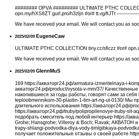
######## OPVA ######### ULTIMATE PTHC COLLECTION 
opn.my/hXS8ZT gurl.pro/h3zljn #or# tt.vg/fiJTt --------------
We have received your email. We will contact you as so
EugeneCaw
2025/02/09
ULTIMATE РТНС COLLECTION tiny.cc/sficzz #or# opn.my/
We have received your email. We will contact you as so
GlennMuS
2025/02/09
169 https://акваторг24.рф/armatura-izmeritelnaya-i-kom
акваторг24.рф/product/vysota-v-mm/37/ Качественн
накопившиеся за годы работы, говорят сами за себя h
teploobmennikom-30-plastin-1-tim-art-ng-ut-0130/ 
длительного использования https://акваторг24.рф/prod
https://акваторг24.рф/truby/polipropilenovye-truby-slt
подобрать смеситель под любой интерьер https://акватор
Grohe; Hansgrohe; Villeroy & Boch; Ravak; АКВАТОН и 
trapy-shlangi-podvodka-dlya-vody-tim/gibkaya-podvodk
получает положительные отзывы о своей работе https://