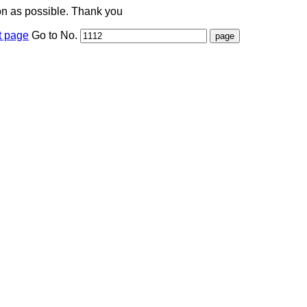
on as possible. Thank you
t page
Go to No.