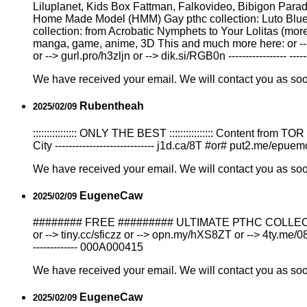
Liluplanet, Kids Box Fattman, Falkovideo, Bibigon Para
Home Made Model (HMM) Gay рthс collection: Luto Blue 
collection: from Acrobatic Nymрhеts to Your Lоlitаs (more
manga, game, anime, 3D This and much more here: or --> ti
or --> gurl.pro/h3zljn or --> dik.si/RGB0n ----------------- ------
We have received your email. We will contact you as so
Rubentheah
2025/02/09
:::::::::::::::: ONLY THE BEST :::::::::::::::: Content f
City ----------------------------- j1d.ca/8T #or# put2.me/epue
We have received your email. We will contact you as so
EugeneCaw
2025/02/09
######## FREE ######### ULTIMATE РТНС COLLECTION N
or --> tiny.cc/sficzz or --> opn.my/hXS8ZT or --> 4ty.me/08yx
------------- 000A000415
We have received your email. We will contact you as so
EugeneCaw
2025/02/09