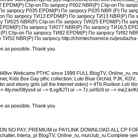
Р002 EPDM(P) Clip-on По запросу Р002 NBR(P) Clip-on По зап
По запросу Р035 EPDM(P) По запросу Р035 NBR (P) По зап
-on По запросу ТИ13 EPDM(P) По запросу ТИ13 NBR(P) По 
су ТИ025 NBR(P) Clip-on По запросу ТИ025 EPDM(P) По за
 EPDM(P) По запросу ТИ077 NBR(P) По запросу ТИ16,5 EPDM
(P) Clip-on По запросу ТИ82 EPDM(P) По запросу ТИ82 NBR
52 NBR(P) По запросу http://chimtechservice.ru/prodazha-pl
on as possible. Thank you
8vx Webcams РТНС since 1999 FULL BlogTV, Online_ru, murclu
et, Kids Box Gay рthс collection: Luto Blue Orchid, PJK, KDV, 
atin and ebony girls (all the Internet video) > 4Tb Rurikon Lоl
> 4ty.me/08yxs4 or --> tt.vg/fiJTt or --> 7z.si/r9z9 or --> me2.kr/
on as possible. Thank you
 NO PAY, PREMIUM or PAYLINK DOWNLOAD ALL СР FOR FREE
tter, Interia_pl BlogTV, Online_ru, murclub_ru Complete ser