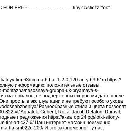
--------------------------- tiny.cc/sficzz #or#
lnyy-tim-63mm-na-6-bar-1-2-0-120-art-y-63-6/ ru https://
т полную информацию: положительные отзывы,
ogo-montazha/nasosnaya-gruppa-uk-pryamaya-s-
ы из материалов, не подверженных коррозии даже после
t/ Они просты в эксплуатации и не требуют особого ухода
dlya-vodosnabzheniya/ Разнообразные стили и цвета позволят
-822-vt/ Aquatek; Geberit; Roca; Jacob Delafon; Duravit;
годные предложения https://акваторг24.рф/lotki-sifony-
0sm-tim-art-c27-6/ Наш интернет-магазин неизменно
mm-art-a-sm022d-200/ И это закономерно – у нас: