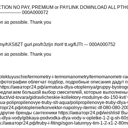
NO PAY, PREMIUM or PAYLINK DOWNLOAD ALL PTHC FOR FREE --
--------------- 000A000072
on as possible. Thank you
hXS8ZT gurl.pro/h3zljn #or# tt.vg/fiJTt --- 000A000752
on as possible. Thank you
plektuyuschie/termometry-i-termomanometry/termomanometr-radia
ые фотографии облегчат подбор, подробные описания даду
ttps://акваторг24.рф/armatura-dlya-otopleniya/gruppy-bystr
Мы предлагаем большой выбор смесителей, которые выполнен
uct/vid-tovara/gidravlicheskie-kollektory-modulnye-do-150-kv
-aqua-polipropilenovye-truby-slt-aqua/polipropilenovye-truby-
г24.рф/otoplenie/konvektor-napolnyy-itermic-itf-080-080-2000
другие бренды сантехники https://акваторг24.рф/wishlist/ Вы
a-dlya-vody/gibkaya-podvodka-dlya-vody-v-opletke-1-2-g-sh-6
акваторг24.рф/truby-i-fitingi/sgon-latunnyy-tim-1-2-x1-2-80