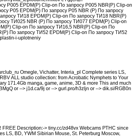
росу Р005 EPDM(P) Clip-on По запросу Р005 NBR(P) Clip-on
росу Р05 EPDM(P) По запросу Р05 NBR (P) По запросу
запросу ТИ18 EPDM(P) Clip-on По запросу ТИ18 NBR(P)
просу ТИ025 NBR (P) По запросу ТИ077 EPDM(P) Clip-on
(P) Clip-on По запросу ТИ16,5 NBR(P) Clip-on По
(P) По запросу ТИ52 EPDM(P) Clip-on По запросу ТИ52
astin-i-uplotneniy
b_ru Omegle, Vichatter, Interia_pl Complete series LS,
RBV ALL studio collection: from Acrobatic Nymрhеts to Your
i library 171.4Gb manga, game, anime, 3D & more This and much
KBMgQ or --> j1d.ca/9j or --> gurl.pro/h3zljn or --> dik.si/RGB0n
 Description:-> tiny.cc/zd48vx Webcams РТНС since
ies LS, BD, YWM Sibirian Mouse, St. Peterburg Moscow,