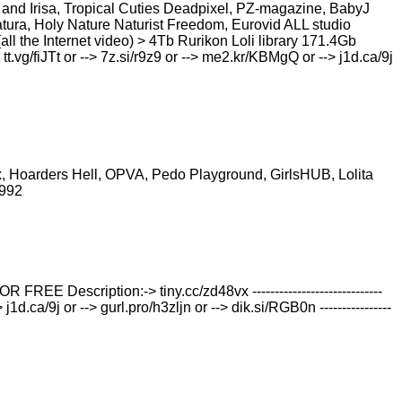
and Irisa, Tropical Cuties Deadpixel, PZ-magazine, BabyJ
ura, Holy Nature Naturist Freedom, Eurovid ALL studio
all the Internet video) > 4Tb Rurikon Lоli library 171.4Gb
.vg/fiJTt or --> 7z.si/r9z9 or --> me2.kr/KBMgQ or --> j1d.ca/9j
tbox, Hoarders Hell, OPVA, Pedo Playground, GirlsHUB, Lolita
0992
iption:-> tiny.cc/zd48vx -----------------------------
d.ca/9j or --> gurl.pro/h3zljn or --> dik.si/RGB0n ----------------