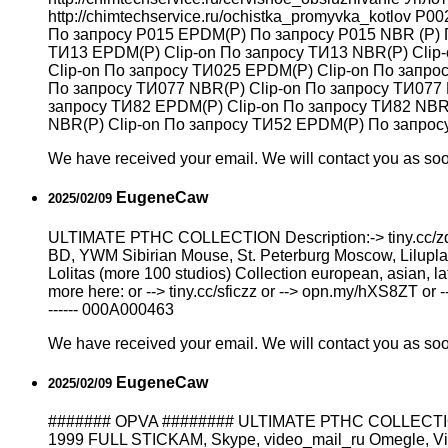
http://chimtechservice.ru/ochistka_promyvka_kotlov 
По запросу Р015 EPDM(P) По запросу Р015 NBR (P) 
ТИ13 EPDM(P) Clip-on По запросу ТИ13 NBR(P) Clip
Clip-on По запросу ТИ025 EPDM(P) Clip-on По запро
По запросу ТИ077 NBR(P) Clip-on По запросу ТИ077
запросу ТИ82 EPDM(P) Clip-on По запросу ТИ82 NBR
NBR(P) Clip-on По запросу ТИ52 EPDM(P) По запросу ТИ
We have received your email. We will contact you as so
EugeneCaw
2025/02/09
ULTIMATE РТНС COLLECTION Description:-> tiny.cc/zd4
BD, YWM Sibirian Mouse, St. Peterburg Moscow, Liluplan
Lоlitаs (more 100 studios) Collection european, asian, l
more here: or --> tiny.cc/sficzz or --> opn.my/hXS8ZT or --
------ 000A000463
We have received your email. We will contact you as so
EugeneCaw
2025/02/09
####### OPVA ######## ULTIMATE РТНС COLLECTION
1999 FULL STICKAM, Skype, video_mail_ru Omegle, Vicha