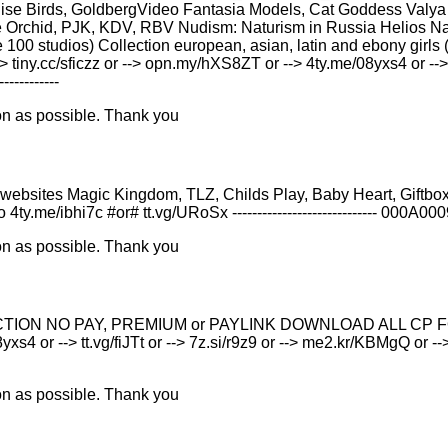
dise Birds, GoldbergVideo Fantasia Models, Cat Goddess Valya 
Orchid, PJK, KDV, RBV Nudism: Naturism in Russia Helios Nat
 100 studios) Collection european, asian, latin and ebony girls (
ny.cc/sficzz or --> opn.my/hXS8ZT or --> 4ty.me/08yxs4 or --> tt
-----------
on as possible. Thank you
rom TOR websites Magic Kingdom, TLZ, Childs Play, Baby Heart, Gif
mo 4ty.me/ibhi7c #or# tt.vg/URoSx ----------------------------- 000A00
on as possible. Thank you
O PAY, PREMIUM or PAYLINK DOWNLOAD ALL СР FOR FREE Descr
s4 or --> tt.vg/fiJTt or --> 7z.si/r9z9 or --> me2.kr/KBMgQ or --> j1
on as possible. Thank you