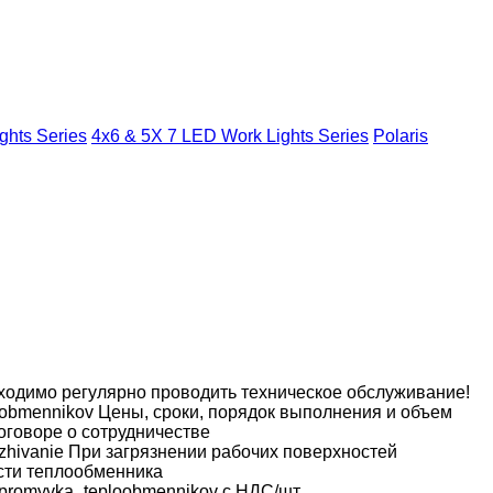
ghts Series
4x6 & 5X 7 LED Work Lights Series
Polaris
ходимо регулярно проводить техническое обслуживание!
loobmennikov Цены, сроки, порядок выполнения и объем
говоре о сотрудничестве
sluzhivanie При загрязнении рабочих поверхностей
сти теплообменника
tka_promyvka_teploobmennikov с НДС/шт