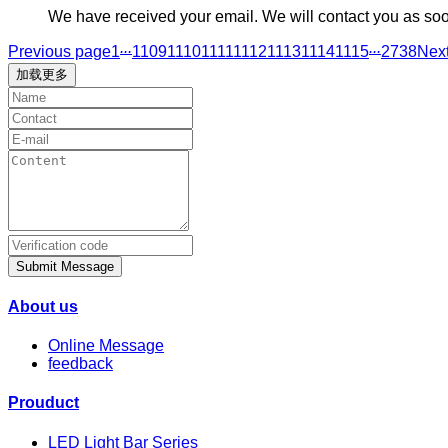
We have received your email. We will contact you as so
...
...
Previous page
1
1109
1110
1111
1112
1113
1114
1115
2738
Nex
加载更多
Submit Message
About us
Online Message
feedback
Prouduct
LED Light Bar Series