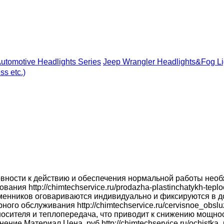
utomotive Headlights Series
Jeep Wrangler Headlights&Fog Li
s etc.)
вности к действию и обеспечения нормальной работы необ
ния http://chimtechservice.ru/prodazha-plastinchatykh-tep
енников оговариваются индивидуально и фиксируются в до
лярного обслуживания http://chimtechservice.ru/cervisnoe_ob
осителя и теплопередача, что приводит к снижению мощно
лотнение Материал Цена, руб http://chimtechservice.ru/ochis