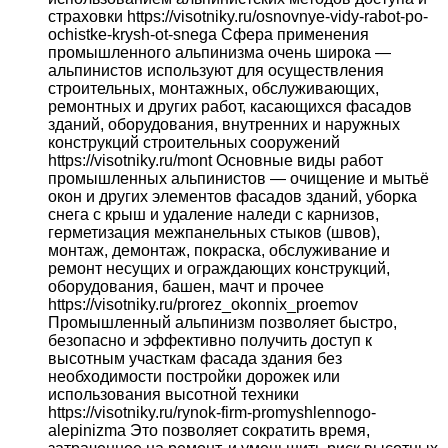
страховки https://visotniky.ru/osnovnye-vidy-rabot-po-
ochistke-krysh-ot-snega Сфера применения
промышленного альпинизма очень широка —
альпинистов используют для осуществления
строительных, монтажных, обслуживающих,
ремонтных и других работ, касающихся фасадов
зданий, оборудования, внутренних и наружных
конструкций строительных сооружений
https://visotniky.ru/mont Основные виды работ
промышленных альпинистов — очищение и мытьё
окон и других элементов фасадов зданий, уборка
снега с крыш и удаление наледи с карнизов,
герметизация межпанельных стыков (швов),
монтаж, демонтаж, покраска, обслуживание и
ремонт несущих и ограждающих конструкций,
оборудования, башен, мачт и прочее
https://visotniky.ru/prorez_okonnix_proemov
Промышленный альпинизм позволяет быстро,
безопасно и эффективно получить доступ к
высотным участкам фасада здания без
необходимости постройки дорожек или
использования высотной техники
https://visotniky.ru/rynok-firm-promyshlennogo-
alepinizma Это позволяет сократить время,