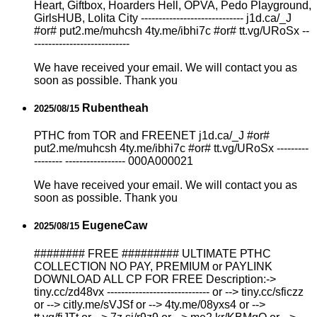
Heart, Giftbox, Hoarders Hell, OPVA, Pedo Playground,
GirlsHUB, Lolita City ----------------------------- j1d.ca/_J
#or# put2.me/muhcsh 4ty.me/ibhi7c #or# tt.vg/URoSx --
---------------------------
We have received your email. We will contact you as
soon as possible. Thank you
Rubentheah
2025/08/15
РТНС from TOR and FREENET j1d.ca/_J #or#
put2.me/muhcsh 4ty.me/ibhi7c #or# tt.vg/URoSx ---------
-------- ----------------- 000A000021
We have received your email. We will contact you as
soon as possible. Thank you
EugeneCaw
2025/08/15
######## FREE ######### ULTIMATE РТНС
COLLECTION NO PAY, PREMIUM or PAYLINK
DOWNLOAD ALL СР FOR FREE Description:->
tiny.cc/zd48vx ----------------------------- or --> tiny.cc/sficzz
or --> citly.me/sVJSf or --> 4ty.me/08yxs4 or -->