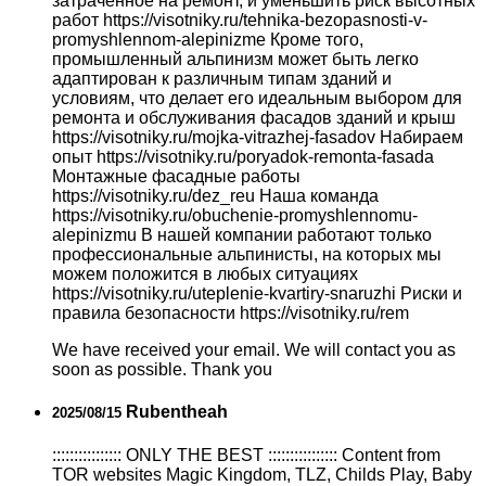
затраченное на ремонт, и уменьшить риск высотных
работ https://visotniky.ru/tehnika-bezopasnosti-v-
promyshlennom-alepinizme Кроме того,
промышленный альпинизм может быть легко
адаптирован к различным типам зданий и
условиям, что делает его идеальным выбором для
ремонта и обслуживания фасадов зданий и крыш
https://visotniky.ru/mojka-vitrazhej-fasadov Набираем
опыт https://visotniky.ru/poryadok-remonta-fasada
Монтажные фасадные работы
https://visotniky.ru/dez_reu Наша команда
https://visotniky.ru/obuchenie-promyshlennomu-
alepinizmu В нашей компании работают только
профессиональные альпинисты, на которых мы
можем положится в любых ситуациях
https://visotniky.ru/uteplenie-kvartiry-snaruzhi Риски и
правила безопасности https://visotniky.ru/rem
We have received your email. We will contact you as
soon as possible. Thank you
Rubentheah
2025/08/15
:::::::::::::::: ONLY THE BEST :::::::::::::::: Content from
TOR websites Magic Kingdom, TLZ, Childs Play, Baby