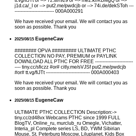
tt.vg/fiJTt or --> 7z.si/r9z9 or --> me2.kr/KBMgQ or -->
j1d.ca/_I or --> put2.me/pwdcjb or --> 74i.de/dekSToh ---
-------------------------- 000A000291
We have received your email. We will contact you as
soon as possible. Thank you
EugeneCaw
2025/08/15
######## OPVA ######### ULTIMATE PTHC
COLLECTION NO PAY, PREMIUM or PAYLINK
DOWNLOAD ALL PTHC FOR FREE -------------------------
---- tiny.cc/sficzz #or# citly.me/sVJSf put2.me/pwdcjb
#or# tt.vg/fiJTt ----------------------------- 000A000403
We have received your email. We will contact you as
soon as possible. Thank you
EugeneCaw
2025/08/15
ULTIMATE РТНС COLLECTION Description:->
tiny.cc/zd48vx Webcams РТНС since 1999 FULL
BlogTV, Online_ru, murclub_ru Omegle, Vichatter,
Interia_pl Complete series LS, BD, YWM Sibirian
Mouse, St. Peterburg Moscow, Liluplanet, Kids Box