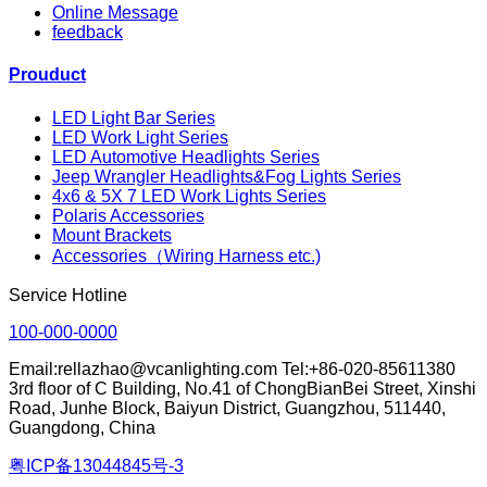
Online Message
feedback
Prouduct
LED Light Bar Series
LED Work Light Series
LED Automotive Headlights Series
Jeep Wrangler Headlights&Fog Lights Series
4x6 & 5X 7 LED Work Lights Series
Polaris Accessories
Mount Brackets
Accessories（Wiring Harness etc.)
Service Hotline
100-000-0000
Email:rellazhao@vcanlighting.com Tel:+86-020-85611380
3rd floor of C Building, No.41 of ChongBianBei Street, Xinshi
Road, Junhe Block, Baiyun District, Guangzhou, 511440,
Guangdong, China
粤ICP备13044845号-3