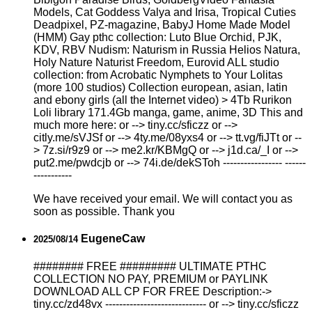
Models, Cat Goddess Valya and Irisa, Tropical Cuties
Deadpixel, PZ-magazine, BabyJ Home Made Model
(HMM) Gay рthс collection: Luto Blue Orchid, PJK,
KDV, RBV Nudism: Naturism in Russia Helios Natura,
Holy Nature Naturist Freedom, Eurovid ALL studio
collection: from Acrobatic Nymрhеts to Your Lоlitаs
(more 100 studios) Collection european, asian, latin
and ebony girls (all the Internet video) > 4Tb Rurikon
Lоli library 171.4Gb manga, game, anime, 3D This and
much more here: or --> tiny.cc/sficzz or -->
citly.me/sVJSf or --> 4ty.me/08yxs4 or --> tt.vg/fiJTt or --
> 7z.si/r9z9 or --> me2.kr/KBMgQ or --> j1d.ca/_I or -->
put2.me/pwdcjb or --> 74i.de/dekSToh ----------------- ------
-----------
We have received your email. We will contact you as
soon as possible. Thank you
EugeneCaw
2025/08/14
######## FREE ######### ULTIMATE РТНС
COLLECTION NO PAY, PREMIUM or PAYLINK
DOWNLOAD ALL СР FOR FREE Description:->
tiny.cc/zd48vx ----------------------------- or --> tiny.cc/sficzz