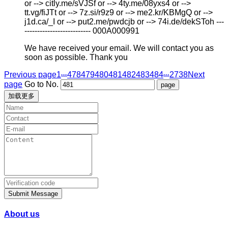
or --> citly.me/sVJSf or --> 4ty.me/08yxs4 or -->
tt.vg/fiJTt or --> 7z.si/r9z9 or --> me2.kr/KBMgQ or -->
j1d.ca/_I or --> put2.me/pwdcjb or --> 74i.de/dekSToh ---
-------------------------- 000A000991
We have received your email. We will contact you as
soon as possible. Thank you
...
...
Previous page
1
478
479
480
481
482
483
484
2738
Next
page
Go to No.
加载更多
Submit Message
About us