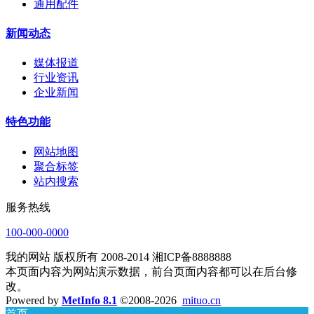
通用配件
新闻动态
媒体报道
行业资讯
企业新闻
特色功能
网站地图
聚合标签
站内搜索
服务热线
100-000-0000
我的网站 版权所有 2008-2014 湘ICP备8888888
本页面内容为网站演示数据，前台页面内容都可以在后台修
改。
Powered by
MetInfo 8.1
©2008-2026
mituo.cn
首页