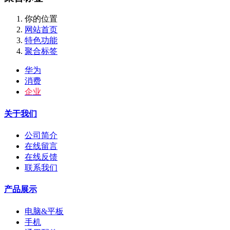
你的位置
网站首页
特色功能
聚合标签
华为
消费
企业
关于我们
公司简介
在线留言
在线反馈
联系我们
产品展示
电脑&平板
手机